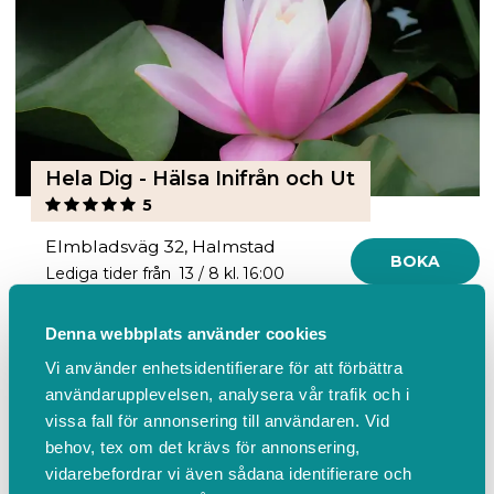
Hela Dig - Hälsa Inifrån och Ut
5
Elmbladsväg 32, Halmstad
BOKA
Lediga tider från 13 / 8 kl. 16:00
Denna webbplats använder cookies
Vi använder enhetsidentifierare för att förbättra
användarupplevelsen, analysera vår trafik och i
vissa fall för annonsering till användaren. Vid
behov, tex om det krävs för annonsering,
vidarebefordrar vi även sådana identifierare och