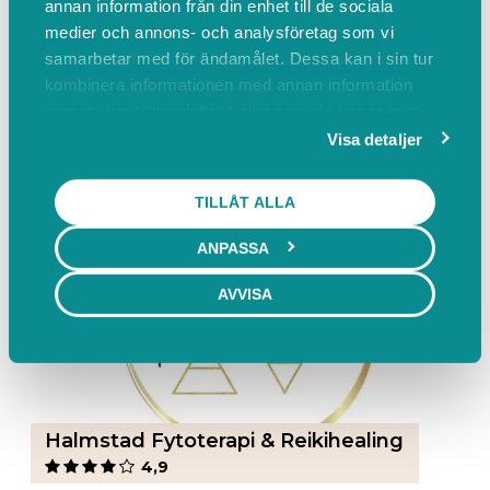
annan information från din enhet till de sociala
medier och annons- och analysföretag som vi
samarbetar med för ändamålet. Dessa kan i sin tur
Ditt Sanna Rum
kombinera informationen med annan information
5
som du har tillhandahållit eller som de har samlat
Fredsgatan 8, Halmstad
in när du har använt deras tjänster.
Visa detaljer
BOKA
Lediga tider från 10 / 8 kl. 09:30
TILLÅT ALLA
ANPASSA
AVVISA
Halmstad Fytoterapi & Reikihealing
4,9