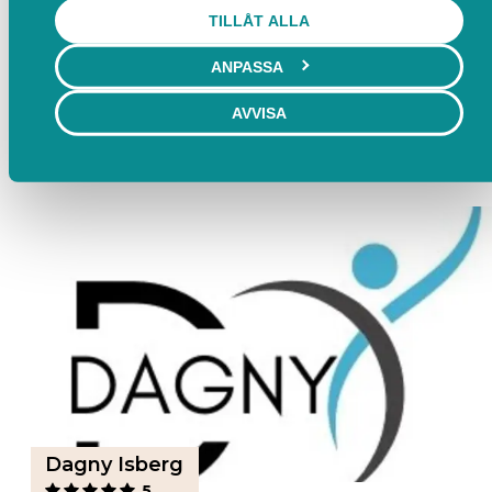
TILLÅT ALLA
ANPASSA
FINSK HÄLSOREHAB STOCKHOLM AB
4,9
AVVISA
Stockholm
BOKA
Lediga tider från 2 / 9 kl. 12:15
Dagny Isberg
5