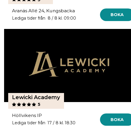
Aranäs Allé 24, Kungsbacka
BOKA
Lediga tider från 8 / 8 kl. 09:00
Lewicki Academy
5
Höllvikens IP
BOKA
Lediga tider från 17 / 8 kl. 18:30