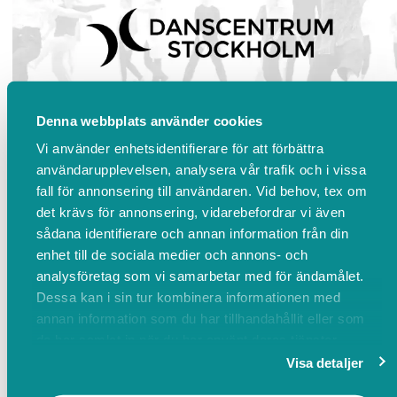
Denna webbplats använder cookies
Danscentrum Stockholm
Vi använder enhetsidentifierare för att förbättra
användarupplevelsen, analysera vår trafik och i vissa
c/o MDT, Slupskjulsvägen 30,
fall för annonsering till användaren. Vid behov, tex om
BOKA
Stockholm
det krävs för annonsering, vidarebefordrar vi även
sådana identifierare och annan information från din
enhet till de sociala medier och annons- och
analysföretag som vi samarbetar med för ändamålet.
Dessa kan i sin tur kombinera informationen med
annan information som du har tillhandahållit eller som
de har samlat in när du har använt deras tjänster.
Visa detaljer