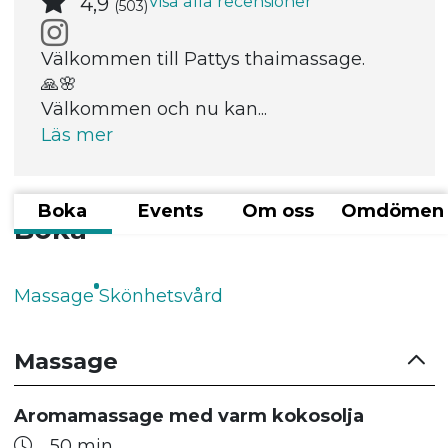
Visa alla recensioner
4,9
(503)
Välkommen till Pattys thaimassage.
🙏🌸
Välkommen och nu kan...
Läs mer
Boka
Events
Om oss
Omdömen
Boka
Massage
Skönhetsvård
Massage
Aromamassage med varm kokosolja
50 min