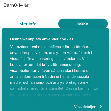
Barn8-14 år
Mer info
BOKA
Barn mjuk massage med kokosolja
Denna webbplats använder cookies
30 min
Vi använder enhetsidentifierare för att förbättra
användarupplevelsen, analysera vår trafik och i
450,00 SEK inkl. moms
vissa fall för annonsering till användaren. Vid
Barn 8 -14 år
behov, tex om det krävs för annonsering,
vidarebefordrar vi även sådana identifierare och
annan information från din enhet till de sociala
Mer info
BOKA
medier och annons- och analysföretag som vi
samarbetar med för ändamålet. Dessa kan i sin tur
oljemassage med varm kokosolja
kombinera informationen med annan information
som du har tillhandahållit eller som de har samlat
90 min
in när du har använt deras tjänster.
Visa detaljer
1 300,00 SEK inkl. moms