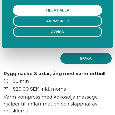
TILLÅT ALLA
BOKA
ANPASSA
oljemassage med varm kokosolja
AVVISA
120 min
1 700,00 SEK inkl. moms
BOKA
Rygg,nacke & axlar,lång med varm örtboll
50 min
820,00 SEK inkl. moms
Varm kompress med kokosolja massage
hjälper till inflammation och slappnar av
musklerna.