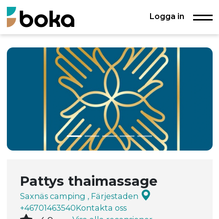
Logga in
Pattys thaimassage
Saxnäs camping , Färjestaden
+46701463540
Kontakta oss