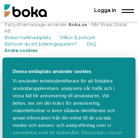
Logga in
Pattysthaimassage använder
Boka.se
- från Boka Global
AB
Bokas marknadsplats
Villkor & policyer
Behöver du ett bokningssystem?
FAQ
Ändra cookies
Denna webbplats använder cookies
Vi använder enhetsidentifierare för att förbättra
användarupplevelsen, analysera vår trafik och i
vissa fall för annonsering till användaren. Vid
behov, tex om det krävs för annonsering,
vidarebefordrar vi även sådana identifierare och
annan information från din enhet till de sociala
medier och annons- och analysföretag som vi
samarbetar med för ändamålet. Dessa kan i sin tur