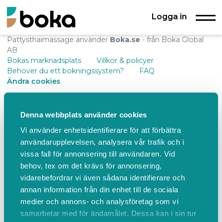
Logga in
Pattysthaimassage använder
Boka.se
- från Boka Global
AB
Bokas marknadsplats
Villkor & policyer
Behöver du ett bokningssystem?
FAQ
Ändra cookies
Denna webbplats använder cookies
Vi använder enhetsidentifierare för att förbättra
användarupplevelsen, analysera vår trafik och i
vissa fall för annonsering till användaren. Vid
behov, tex om det krävs för annonsering,
vidarebefordrar vi även sådana identifierare och
annan information från din enhet till de sociala
medier och annons- och analysföretag som vi
samarbetar med för ändamålet. Dessa kan i sin tur