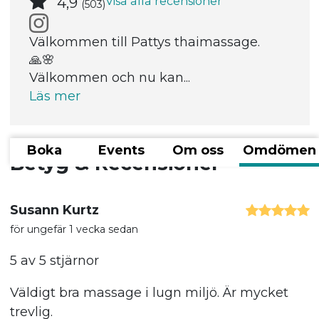
Visa alla recensioner
4,9
(503)
Välkommen till Pattys thaimassage.
🙏🌸
Välkommen och nu kan...
Läs mer
Boka
Events
Om oss
Omdömen
Betyg & Recensioner
Susann Kurtz
för ungefär 1 vecka sedan
5 av 5 stjärnor
Väldigt bra massage i lugn miljö. Är mycket
trevlig.