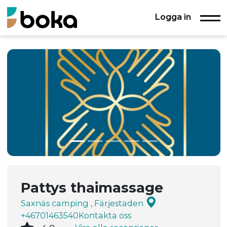
Logga in
Pattys thaimassage
Saxnäs camping , Färjestaden
+46701463540
Kontakta oss