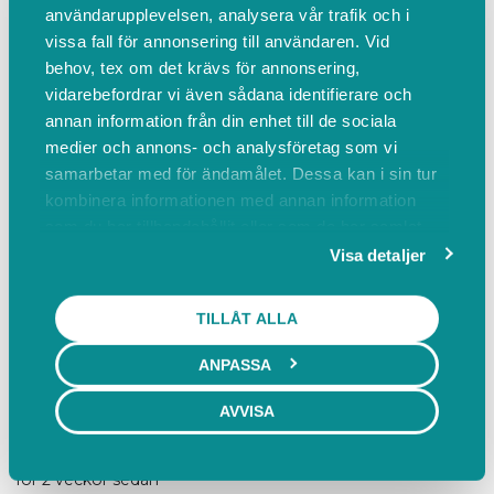
Var denna recension hjälpsam?
användarupplevelsen, analysera vår trafik och i
vissa fall för annonsering till användaren. Vid
Ann-Sofie Melkeraaen
behov, tex om det krävs för annonsering,
vidarebefordrar vi även sådana identifierare och
för ungefär 1 vecka sedan
annan information från din enhet till de sociala
5 av 5 stjärnor
medier och annons- och analysföretag som vi
samarbetar med för ändamålet. Dessa kan i sin tur
kombinera informationen med annan information
Var denna recension hjälpsam?
som du har tillhandahållit eller som de har samlat
in när du har använt deras tjänster.
Visa detaljer
Magdalena Johansson
för 2 veckor sedan
TILLÅT ALLA
5 av 5 stjärnor
ANPASSA
Var denna recension hjälpsam?
AVVISA
Olof Westerlund ,
för 2 veckor sedan