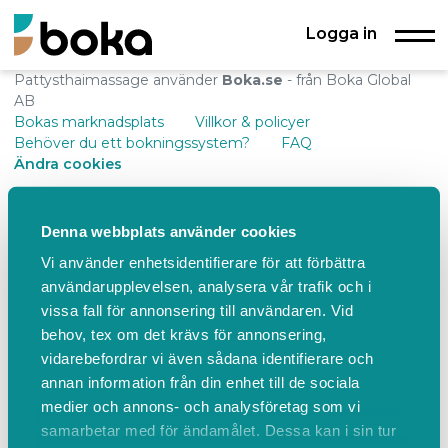
Logga in
Pattysthaimassage använder
Boka.se
- från Boka Global
AB
Bokas marknadsplats
Villkor & policyer
Behöver du ett bokningssystem?
FAQ
Ändra cookies
Denna webbplats använder cookies
Vi använder enhetsidentifierare för att förbättra
användarupplevelsen, analysera vår trafik och i
vissa fall för annonsering till användaren. Vid
behov, tex om det krävs för annonsering,
vidarebefordrar vi även sådana identifierare och
annan information från din enhet till de sociala
medier och annons- och analysföretag som vi
samarbetar med för ändamålet. Dessa kan i sin tur