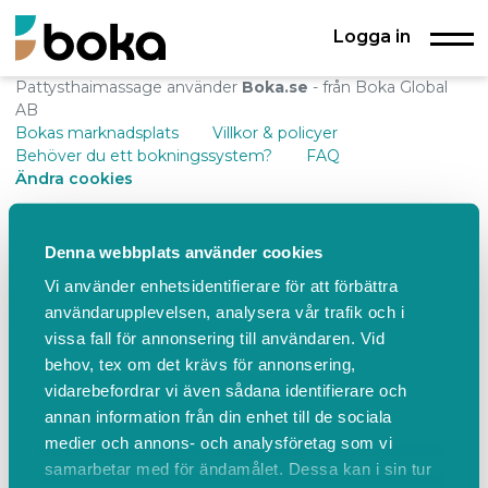
Logga in
Pattysthaimassage använder
Boka.se
- från Boka Global
AB
Bokas marknadsplats
Villkor & policyer
Behöver du ett bokningssystem?
FAQ
Ändra cookies
Denna webbplats använder cookies
Vi använder enhetsidentifierare för att förbättra
användarupplevelsen, analysera vår trafik och i
vissa fall för annonsering till användaren. Vid
behov, tex om det krävs för annonsering,
vidarebefordrar vi även sådana identifierare och
annan information från din enhet till de sociala
medier och annons- och analysföretag som vi
samarbetar med för ändamålet. Dessa kan i sin tur