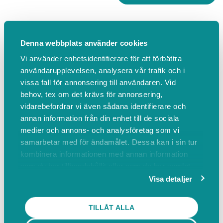
Klimakteriebesvär
Denna webbplats använder cookies
Vi använder enhetsidentifierare för att förbättra
Akupunktur klimakteriebesvär första besöket
användarupplevelsen, analysera vår trafik och i
50 min
vissa fall för annonsering till användaren. Vid
behov, tex om det krävs för annonsering,
946,00 SEK inkl. moms
vidarebefordrar vi även sådana identifierare och
Behandling för klimakteriebesvär där även
annan information från din enhet till de sociala
NADA ingår (små guldpläterade magnetiska
medier och annons- och analysföretag som vi
kulor som sätts i öronen). 10% dyrare helgpris
samarbetar med för ändamålet. Dessa kan i sin tur
samt röda dagar.
kombinera informationen med annan information
som du har tillhandahållit eller som de har samlat
in när du har använt deras tjänster.
Visa detaljer
Mer info
BOKA
TILLÅT ALLA
Akupunktur klimakterietbesvär återkommande behandling