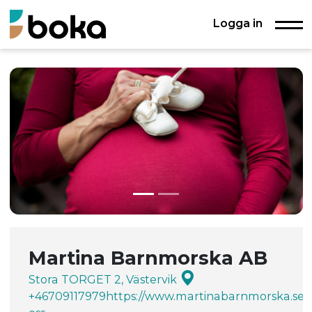
Logga in
Martina Barnmorska AB
Stora TORGET 2, Västervik
+46709117979
https://www.martinabarnmorska.se
K