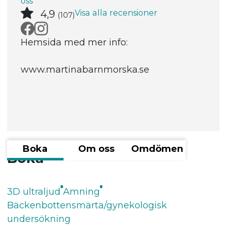
oss
Visa alla recensioner
4,9
(107)
Hemsida med mer info:
www.martinabarnmorska.se
Boka
Om oss
Omdömen
Boka
3D ultraljud
Amning
Bäckenbottensmärta/gynekologisk
undersökning