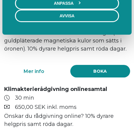
ANPASSA
30 min
650,00 SEK inkl. moms
AVVISA
Återkommande behandling för
klimakteriebesvär där även NADA ingår (små
guldpläterade magnetiska kulor som sätts i
öronen). 10% dyrare helgpris samt röda dagar.
Mer info
BOKA
Klimakterierådgivning onlinesamtal
30 min
650,00 SEK inkl. moms
Önskar du rådgivning online? 10% dyrare
helgpris samt röda dagar.