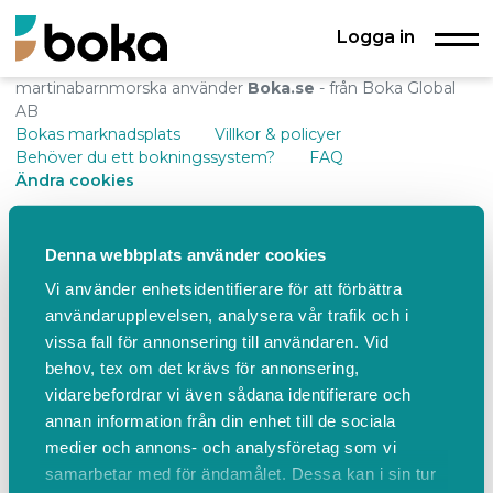
Logga in
martinabarnmorska använder
Boka.se
- från Boka Global
AB
Bokas marknadsplats
Villkor & policyer
Behöver du ett bokningssystem?
FAQ
Ändra cookies
Denna webbplats använder cookies
Vi använder enhetsidentifierare för att förbättra
användarupplevelsen, analysera vår trafik och i
vissa fall för annonsering till användaren. Vid
behov, tex om det krävs för annonsering,
vidarebefordrar vi även sådana identifierare och
annan information från din enhet till de sociala
medier och annons- och analysföretag som vi
samarbetar med för ändamålet. Dessa kan i sin tur