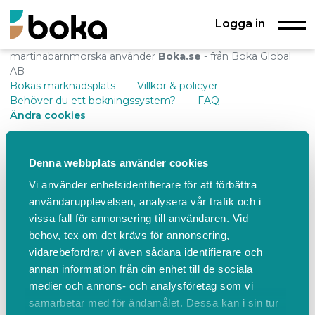
Logga in
martinabarnmorska använder
Boka.se
- från Boka Global
AB
Bokas marknadsplats
Villkor & policyer
Behöver du ett bokningssystem?
FAQ
Ändra cookies
Denna webbplats använder cookies
Vi använder enhetsidentifierare för att förbättra
användarupplevelsen, analysera vår trafik och i
vissa fall för annonsering till användaren. Vid
behov, tex om det krävs för annonsering,
vidarebefordrar vi även sådana identifierare och
annan information från din enhet till de sociala
medier och annons- och analysföretag som vi
samarbetar med för ändamålet. Dessa kan i sin tur