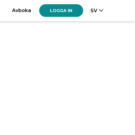
Avboka
SV
LOGGA IN