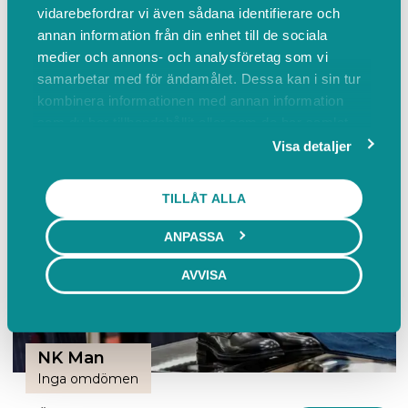
vidarebefordrar vi även sådana identifierare och
annan information från din enhet till de sociala
Bröllopsbruket Göteborg
medier och annons- och analysföretag som vi
samarbetar med för ändamålet. Dessa kan i sin tur
Flöjelbergsgatan 20C, Mölndal
kombinera informationen med annan information
BOKA
som du har tillhandahållit eller som de har samlat
Lediga tider från 11 / 8 kl. 10:00
in när du har använt deras tjänster.
Visa detaljer
TILLÅT ALLA
ANPASSA
AVVISA
NK Man
Inga omdömen