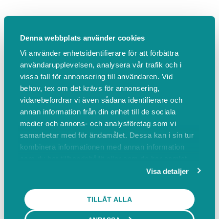
Mer info
BOKA
Denna webbplats använder cookies
Vi använder enhetsidentifierare för att förbättra
Provning av brudklänning - VIP
användarupplevelsen, analysera vår trafik och i
85 min
vissa fall för annonsering till användaren. Vid
behov, tex om det krävs för annonsering,
500,00 SEK inkl. moms
vidarebefordrar vi även sådana identifierare och
När du bokar en VIP-provning får du ta med
annan information från din enhet till de sociala
dig upp till 6 smakråd. Vi bjuder på alkoholfritt
medier och annons- och analysföretag som vi
bubbel och choklad till hela sällskapet, samt
samarbetar med för ändamålet. Dessa kan i sin tur
peppande skyltar för sällskapen att hålla upp.
kombinera informationen med annan information
som du har tillhandahållit eller som de har samlat
Pris: 500:-
in när du har använt deras tjänster.
Visa detaljer
Mer info
BOKA
TILLÅT ALLA