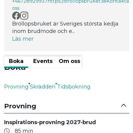
+46728929937
https://brollopsbruket.se
Kontakta
oss
Bröllopsbruket är Sveriges största kedja
inom brudmode och e...
Läs mer
Boka
Events
Om oss
Boka
Provning
Skrädderi
Tidsbokning
Provning
Inspirations-provning 2027-brud
85 min