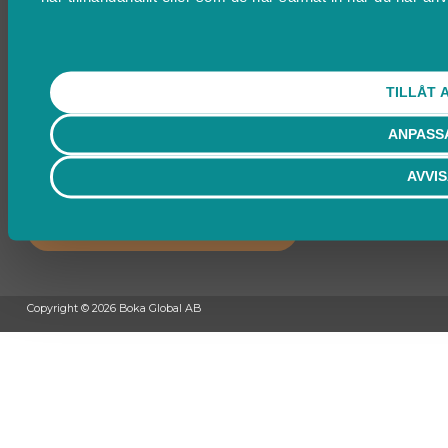
Ändra cookies
Kontakta Support
support@boka.se
TILLÅT 
010-10 10 360
Vardagar 09.00 – 16.00
Lunchstängt 12.00 - 13.00
ANPASS
AVVI
Behöver du ett bokningssystem?
SKAPA BOKNINGSSYSTEM
Copyright © 2026 Boka Global AB