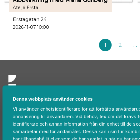
Ribbvirkning med Maria Gullberg
Ateljé Ersta
Erstagatan 24
2026-11-07 10:00
1
2
…
Denna webbplats använder cookies
Kontakta oss
Vi använder enhetsidentifierare för att förbättra användarup
FAQ
annonsering till användaren. Vid behov, tex om det krävs 
Om oss
identifierare och annan information från din enhet till de 
samarbetar med för ändamålet. Dessa kan i sin tur kombi
Villkor & policyer
har tillhandahållit eller som de har samlat in när du har anv