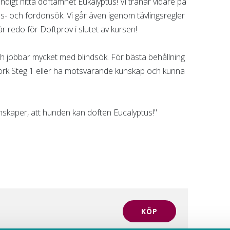
ändigt hitta doftämnet Eukalyptus! Vi tränar vidare på
 och fordonsök. Vi går även igenom tävlingsregler
r redo för Doftprov i slutet av kursen!
och jobbar mycket med blindsök. För bästa behållning
ork Steg 1 eller ha motsvarande kunskap och kunna
nskaper, att hunden kan doften Eucalyptus!"
KÖP