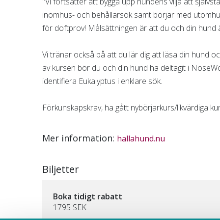
"Vi fortsätter att bygga upp hundens vilja att självst
inomhus- och behållarsök samt börjar med utomhus-
för doftprov! Målsättningen är att du och din hund ä
Vi tränar också på att du lär dig att läsa din hund 
av kursen bör du och din hund ha deltagit i NoseW
identifiera Eukalyptus i enklare sök.
Förkunskapskrav, ha gått nybörjarkurs/likvärdiga ku
Mer information:
hallahund.nu
Biljetter
Boka tidigt rabatt
1795 SEK