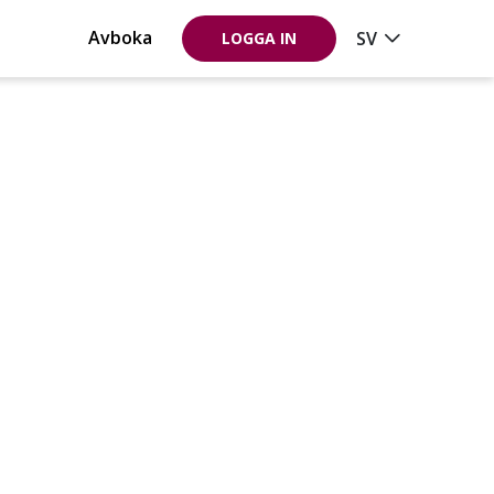
Avboka
SV
LOGGA IN