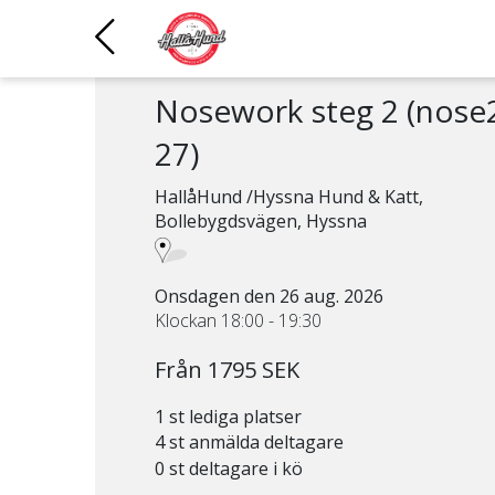
Nosework steg 2 (nose
27)
HallåHund /Hyssna Hund & Katt,
Bollebygdsvägen, Hyssna
Onsdagen den 26 aug. 2026
Klockan 18:00 - 19:30
Från 1795 SEK
1 st lediga platser
4 st anmälda deltagare
0 st deltagare i kö