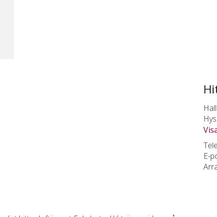
Hi
Hal
Hys
Vis
Tele
E-po
Arr