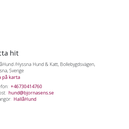
tta hit
låHund /Hyssna Hund & Katt, Bollebygdsvägen,
sna, Sverige
a på karta
fon:
+46730414760
st:
hund@bjornasens.se
angör:
HallåHund