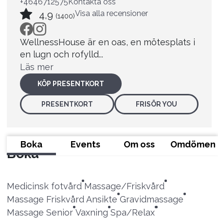
+4646712575
Kontakta oss
Visa alla recensioner
4,9
(1400)
WellnessHouse är en oas, en mötesplats i
en lugn och rofylld...
Läs mer
KÖP PRESENTKORT
PRESENTKORT
FRISÖR YOU
Boka
Events
Om oss
Omdömen
Boka
Medicinsk fotvård
Massage/Friskvård
Massage Friskvård Ansikte
Gravidmassage
Massage Senior
Vaxning
Spa/Relax