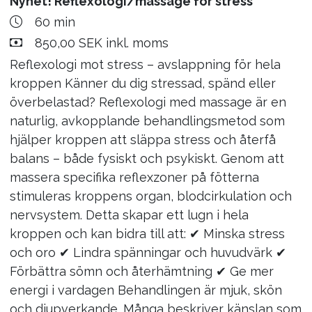
Nyhet! Reflexologi/massage för stress
regelbunden massage av barn. Dock behöver
mot den egna naglen Och huden, upp till 4
60 min
inga av dessa nämnda symtom vara orsak till att
påverkade naglar För mer info ring carina 0733-
850,00 SEK inkl. moms
Ger avslappnande och stabiliserande effekt, samt ök
få massage. Det kan även bara utföras för ett
894604
Reflexologi mot stress – avslappning för hela
syfte att få en avkopplande stund. Behandlingen
kroppen Känner du dig stressad, spänd eller
utförs i samråd med barnet/förälderns önskemål
överbelastad? Reflexologi med massage är en
Mer info
och behov. Massagen kan vara väldigt mjuk och
BOKA
naturlig, avkopplande behandlingsmetod som
behaglig till lite mer behandlande om
En mild peeling för hela kroppen. Efter att du dus
hjälper kroppen att släppa stress och återfå
muskelspänningar finns. Föräldern ska följa med
Svampbehandling avanceradmed nageluppbyggnad
balans – både fysiskt och psykiskt. Genom att
sitt barn in på behandlingen.
90 min
massera specifika reflexzoner på fötterna
1 200,00 SEK inkl. moms
stimuleras kroppens organ, blodcirkulation och
Medicinsk fotbehandling inklusive avancerad
Mer info
BOKA
nervsystem. Detta skapar ett lugn i hela
Duobehandling Du & Jag - Bad / Massage
svampbehandling på mer än 4 naglar, samt
kroppen och kan bidra till att: ✔ Minska stress
90 min
uppbyggnad av svampnaglar trasiga eller
och oro ✔ Lindra spänningar och huvudvärk ✔
Fot och vad-massage
2 750,00 SEK inkl. moms
missfärgade naglar. skonsam för huden. för mer
Förbättra sömn och återhämtning ✔ Ge mer
30 min
!!OBS Går bara att boka via mail eller telefon!!
information ring Carina 0733-894604
energi i vardagen Behandlingen är mjuk, skön
465,00 SEK inkl. moms
Duobehandling för två personer. Härligt skönt
och djupverkande. Många beskriver känslan som