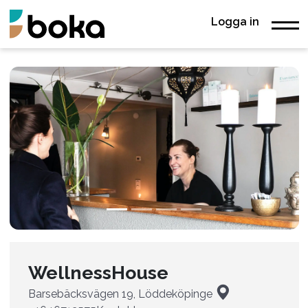
Logga in
WellnessHouse
Barsebäcksvägen 19, Löddeköpinge