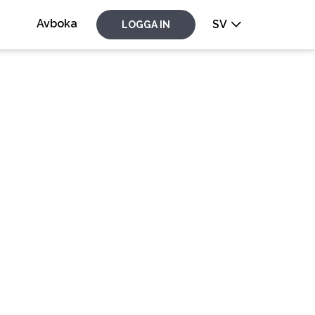
Avboka
SV
LOGGA IN