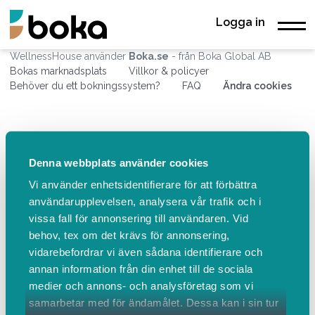
Logga in
WellnessHouse använder
Boka.se
- från Boka Global AB
Bokas marknadsplats
Villkor & policyer
Behöver du ett bokningssystem?
FAQ
Ändra cookies
Denna webbplats använder cookies
Vi använder enhetsidentifierare för att förbättra
användarupplevelsen, analysera vår trafik och i
vissa fall för annonsering till användaren. Vid
behov, tex om det krävs för annonsering,
vidarebefordrar vi även sådana identifierare och
annan information från din enhet till de sociala
medier och annons- och analysföretag som vi
samarbetar med för ändamålet. Dessa kan i sin tur