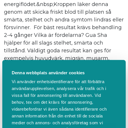
energiflödet.&nbsp;Kroppen läker denna
genom att skicka friskt blod till platsen så
smärta, stelhet och andra symtom lindras eller
försvinner. För bäst resultat krävs behandling
2-4 gånger Vilka är fördelarna? Gua Sha
hjälper för all slags stelhet, smärta och
tillstånd. Väldigt goda resultat kan ges för
exempelvis huvudvärk, migrän, musarm,
ryggskott, nackstelhet, frozen shoulder,
Denna webbplats använder cookies
kontorsaxlar. Behandlingen förbättrar även
immunförsvaret, sänker blodtrycket och sätter
Vi använder enhetsidentifierare för att förbättra
användarupplevelsen, analysera vår trafik och i
igång chi, livsenergin. Gua Sha är
vissa fall för annonsering till användaren. Vid
utan&nbsp;biverkningar.
behov, tex om det krävs för annonsering,
vidarebefordrar vi även sådana identifierare och
annan information från din enhet till de sociala
Mer info
BOKA
medier och annons- och analysföretag som vi