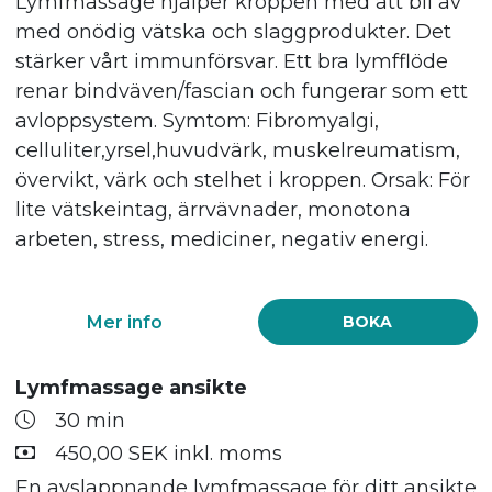
Lymfmassage hjälper kroppen med att bli av
med onödig vätska och slaggprodukter. Det
stärker vårt immunförsvar. Ett bra lymfflöde
renar bindväven/fascian och fungerar som ett
avloppsystem. Symtom: Fibromyalgi,
celluliter,yrsel,huvudvärk, muskelreumatism,
övervikt, värk och stelhet i kroppen. Orsak: För
lite vätskeintag, ärrvävnader, monotona
arbeten, stress, mediciner, negativ energi.
Mer info
BOKA
Lymfmassage ansikte
30 min
450,00 SEK inkl. moms
En avslappnande lymfmassage för ditt ansikte