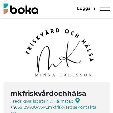
Logga in
mkfriskvårdochhälsa
Fredriksvallsgatan 7, Halmstad
+4635129400
www.mkfriskvard.se
Kontakta