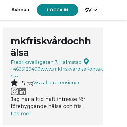
Avboka
SV
LOGGA IN
mkfriskvårdochh
älsa
Fredriksvallsgatan 7, Halmstad
+4635129400
www.mkfriskvard.se
Kontakta
oss
Visa alla recensioner
5
(53)
Jag har alltid haft intresse för
förebyggande hälsa och fris...
Läs mer