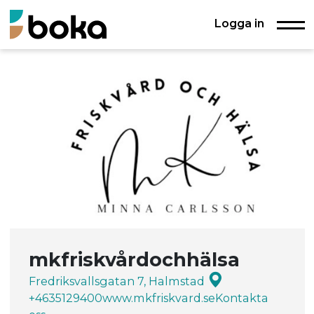
Logga in
mkfriskvårdochhälsa
Fredriksvallsgatan 7, Halmstad
+4635129400
www.mkfriskvard.se
Kontakta