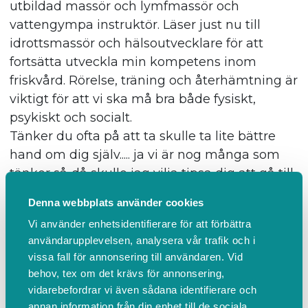
utbildad massör och lymfmassör och
vattengympa instruktör. Läser just nu till
idrottsmassör och hälsoutvecklare för att
fortsätta utveckla min kompetens inom
friskvård. Rörelse, träning och återhämtning är
viktigt för att vi ska må bra både fysiskt,
psykiskt och socialt.
Tänker du ofta på att ta skulle ta lite bättre
hand om dig själv..... ja vi är nog många som
tänker så..då skulle jag vilja tipsa dig att gå till
handling för det är otroligt lätt att tiden bara
Denna webbplats använder cookies
försvinner och vi glömmer oss själva.
Vi använder enhetsidentifierare för att förbättra
Tveka inte utan boka en tid hos mig så ska jag
användarupplevelsen, analysera vår trafik och i
ta hand om dig..
vissa fall för annonsering till användaren. Vid
behov, tex om det krävs för annonsering,
vidarebefordrar vi även sådana identifierare och
annan information från din enhet till de sociala