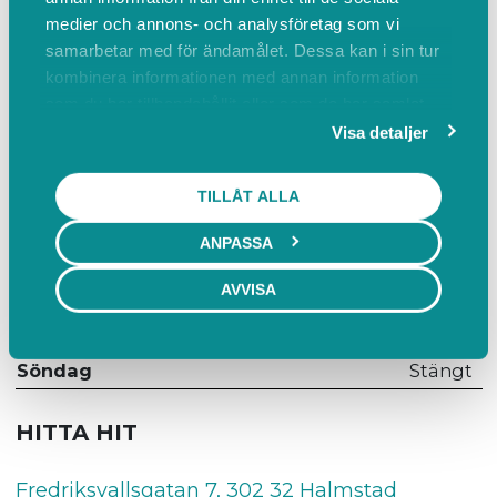
ÖPPETTIDER
medier och annons- och analysföretag som vi
samarbetar med för ändamålet. Dessa kan i sin tur
kombinera informationen med annan information
Dag
Öppettider
som du har tillhandahållit eller som de har samlat
Måndag
Öppet efter förfrågan
in när du har använt deras tjänster.
Visa detaljer
Tisdag
Öppet efter förfrågan
TILLÅT ALLA
Onsdag
13:00 - 20:00
Torsdag
Öppet efter förfrågan
ANPASSA
Fredag
Stängt
AVVISA
Lördag
Stängt
Söndag
Stängt
HITTA HIT
Fredriksvallsgatan 7, 302 32 Halmstad