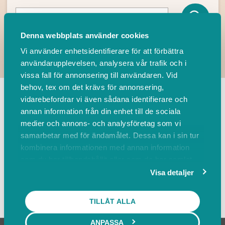
Denna webbplats använder cookies
Vi använder enhetsidentifierare för att förbättra
användarupplevelsen, analysera vår trafik och i
vissa fall för annonsering till användaren. Vid
TILLBAKA
behov, tex om det krävs för annonsering,
vidarebefordrar vi även sådana identifierare och
annan information från din enhet till de sociala
Leverantörer
Events
medier och annons- och analysföretag som vi
samarbetar med för ändamålet. Dessa kan i sin tur
kombinera informationen med annan information
Sortera på
som du har tillhandahållit eller som de har samlat
in när du har använt deras tjänster.
Visa detaljer
Visa karta
TILLÅT ALLA
ANPASSA