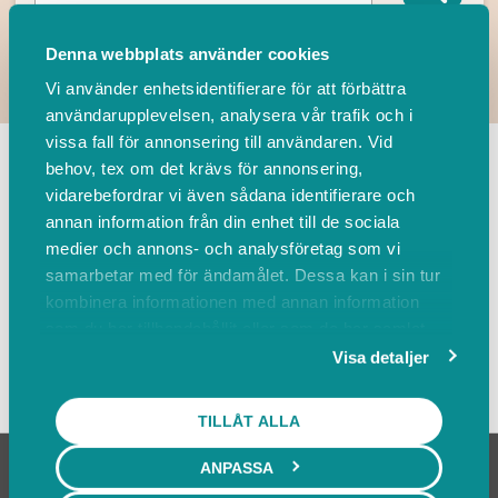
Denna webbplats använder cookies
Vi använder enhetsidentifierare för att förbättra
användarupplevelsen, analysera vår trafik och i
TILLBAKA
vissa fall för annonsering till användaren. Vid
behov, tex om det krävs för annonsering,
vidarebefordrar vi även sådana identifierare och
Leverantörer
Events
annan information från din enhet till de sociala
medier och annons- och analysföretag som vi
samarbetar med för ändamålet. Dessa kan i sin tur
Sortera på
kombinera informationen med annan information
som du har tillhandahållit eller som de har samlat
in när du har använt deras tjänster.
Visa detaljer
Visa karta
TILLÅT ALLA
ANPASSA