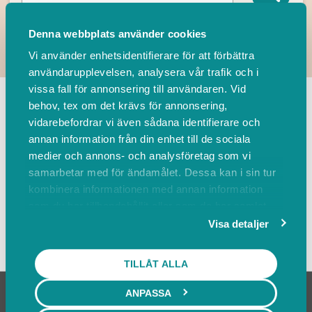
Denna webbplats använder cookies
Vi använder enhetsidentifierare för att förbättra
användarupplevelsen, analysera vår trafik och i
TILLBAKA
vissa fall för annonsering till användaren. Vid
behov, tex om det krävs för annonsering,
vidarebefordrar vi även sådana identifierare och
Leverantörer
Events
annan information från din enhet till de sociala
medier och annons- och analysföretag som vi
samarbetar med för ändamålet. Dessa kan i sin tur
Sortera på
kombinera informationen med annan information
som du har tillhandahållit eller som de har samlat
in när du har använt deras tjänster.
Visa detaljer
Visa karta
TILLÅT ALLA
ANPASSA