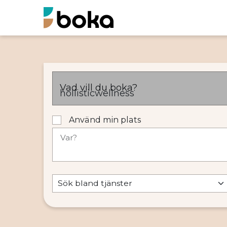
Vad vill du boka?
Använd min plats
Var?