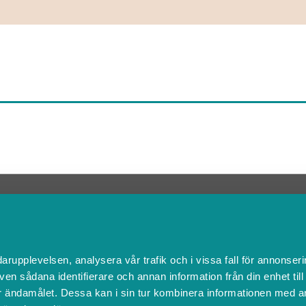
Kontakta Support
support@boka.se
010-10 10 360
Vardagar 09.00 – 16.00
darupplevelsen, analysera vår trafik och i vissa fall för annonseri
Lunchstängt 12.00 - 13.00
ven sådana identifierare och annan information från din enhet til
 ändamålet. Dessa kan i sin tur kombinera informationen med a