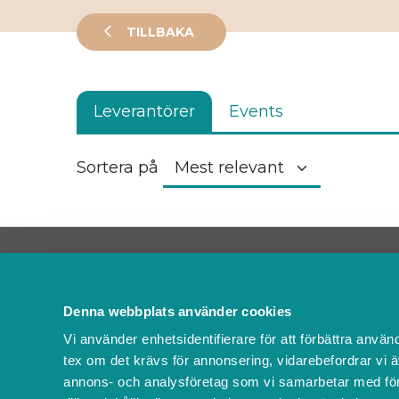
TILLBAKA
Leverantörer
Events
Sortera på
Kontakta oss
FAQ
Denna webbplats använder cookies
Om oss
Vi använder enhetsidentifierare för att förbättra använ
Villkor & policyer
tex om det krävs för annonsering, vidarebefordrar vi ä
Ändra cookies
annons- och analysföretag som vi samarbetar med för