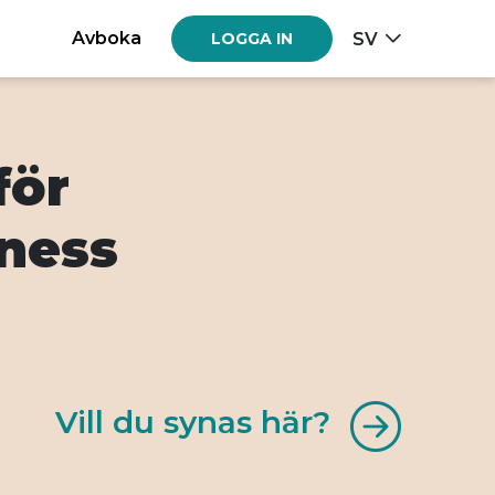
Avboka
SV
LOGGA IN
för
lness
Vill du synas här?