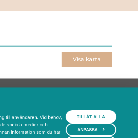
Visa karta
Behöver du ett bokningssystem?
SKAPA BOKNINGSSYSTEM
TILLÅT ALLA
ng till användaren. Vid behov,
l de sociala medier och
ANPASSA
nnan information som du har