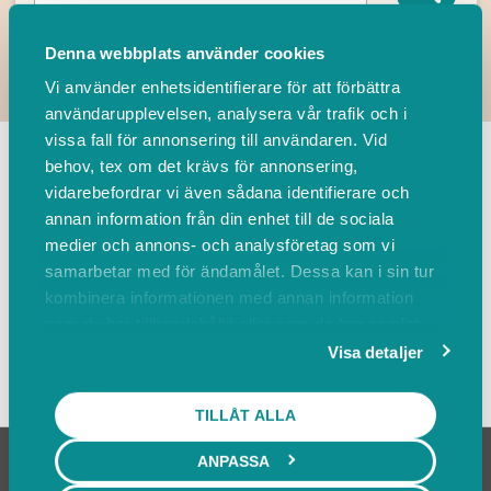
Denna webbplats använder cookies
Vi använder enhetsidentifierare för att förbättra
användarupplevelsen, analysera vår trafik och i
TILLBAKA
vissa fall för annonsering till användaren. Vid
behov, tex om det krävs för annonsering,
vidarebefordrar vi även sådana identifierare och
Leverantörer
Events
annan information från din enhet till de sociala
medier och annons- och analysföretag som vi
samarbetar med för ändamålet. Dessa kan i sin tur
Sortera på
kombinera informationen med annan information
som du har tillhandahållit eller som de har samlat
in när du har använt deras tjänster.
Visa detaljer
Visa karta
TILLÅT ALLA
ANPASSA