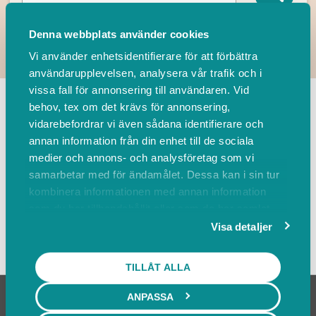
Denna webbplats använder cookies
Vi använder enhetsidentifierare för att förbättra
användarupplevelsen, analysera vår trafik och i
TILLBAKA
vissa fall för annonsering till användaren. Vid
behov, tex om det krävs för annonsering,
vidarebefordrar vi även sådana identifierare och
Leverantörer
Events
annan information från din enhet till de sociala
medier och annons- och analysföretag som vi
samarbetar med för ändamålet. Dessa kan i sin tur
Sortera på
kombinera informationen med annan information
som du har tillhandahållit eller som de har samlat
in när du har använt deras tjänster.
Visa detaljer
Visa karta
TILLÅT ALLA
ANPASSA