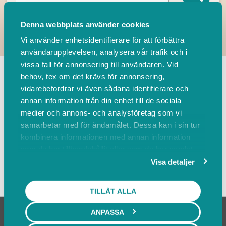
Denna webbplats använder cookies
Vi använder enhetsidentifierare för att förbättra
användarupplevelsen, analysera vår trafik och i
TILLBAKA
vissa fall för annonsering till användaren. Vid
behov, tex om det krävs för annonsering,
vidarebefordrar vi även sådana identifierare och
Leverantörer
Events
annan information från din enhet till de sociala
medier och annons- och analysföretag som vi
samarbetar med för ändamålet. Dessa kan i sin tur
Sortera på
kombinera informationen med annan information
som du har tillhandahållit eller som de har samlat
in när du har använt deras tjänster.
Visa detaljer
Visa karta
TILLÅT ALLA
ANPASSA