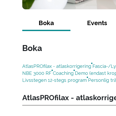
Boka
Events
Boka
AtlasPROfilax - atlaskorrigering
Fascia-/L
NBE 3000 RF
Coaching
Demo (endast kro
Livsstegen 12-stegs program
Personlig tr
AtlasPROfilax - atlaskorrig
AtlasPROfilax atlaskorrigering