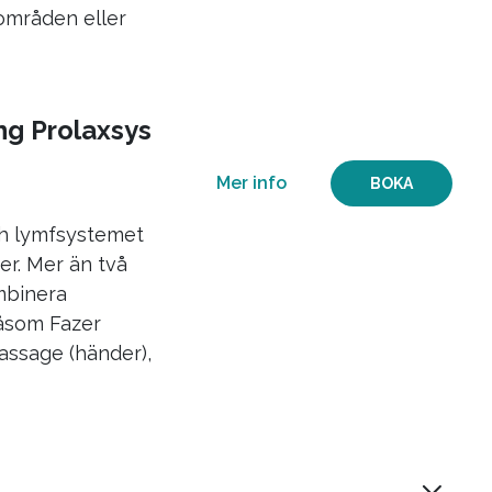
områden eller
ng Prolaxsys
Mer info
BOKA
ch lymfsystemet
r. Mer än två
mbinera
åsom Fazer
assage (händer),