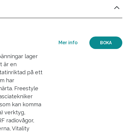
Mer info
BOKA
ipulation) efter
 ny
Mer info
BOKA
pänningar lager
t är en
atinriktad på ett
BOKA
om har
ärta. Freestyle
asciatekniker
er som kan komma
) verktyg,
BOKA
F radiovågor,
a, Vitality