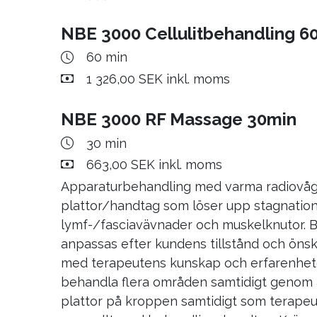
663,00 SEK inkl. moms
Vissa apparater kan ej användas under grav
NBE 3000 Cellulitbehandling 6
Kombination av olika fasciatekniker (händer
ha helkroppsmassage eller har fler än e
Prolaxsys) för att släppa stagnationer och
boka 75 minuter istället. Du väljer själv v
60 min
ärrbildningen mer elastisk vilket kan leda t
vill behandla. Du kan tex välja skalpmass
1 326,00 SEK inkl. moms
smärta, irritation, negativ påverkan på org
eller liknande att ingå i behandlingstiden.
närliggande område. Ärren kan även bli mi
NBE 3000 RF Massage 30min
hårda och synliga.
30 min
Gravidmassage 45 min
663,00 SEK inkl. moms
45 min
Apparaturbehandling med varma radiovåg
995,00 SEK inkl. moms
plattor/handtag som löser upp stagnation
Du får ligga på en riktig massagebänk som
lymf-/fasciavävnader och muskelknutor. 
magen, vilket innebär att du kan få massa
anpassas efter kundens tillstånd och öns
månaden. Vi har även en massagestol om d
med terapeutens kunskap och erfarenhet
sitta upp.
behandla flera områden samtidigt genom a
plattor på kroppen samtidigt som terapeu