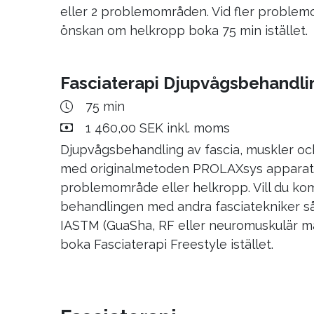
eller 2 problemområden. Vid fler problem
önskan om helkropp boka 75 min istället.
Fasciaterapi Djupvågsbehandli
75 min
1 460,00 SEK inkl. moms
Djupvågsbehandling av fascia, muskler o
med originalmetoden PROLAXsys apparate
problemområde eller helkropp. Vill du ko
behandlingen med andra fasciatekniker s
IASTM (GuaSha, RF eller neuromuskulär m
boka Fasciaterapi Freestyle istället.