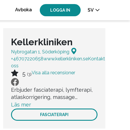
Avboka
SV
LOGGA IN
Kellerkliniken
Nybrogatan 1, Söderköping
+46707220658
www.kellerkliniken.se
Kontakta
oss
Visa alla recensioner
5
(3)
Erbjuder fasciaterapi, lymfterapi,
atlaskorrigering, massage...
Läs mer
FASCIATERAPI