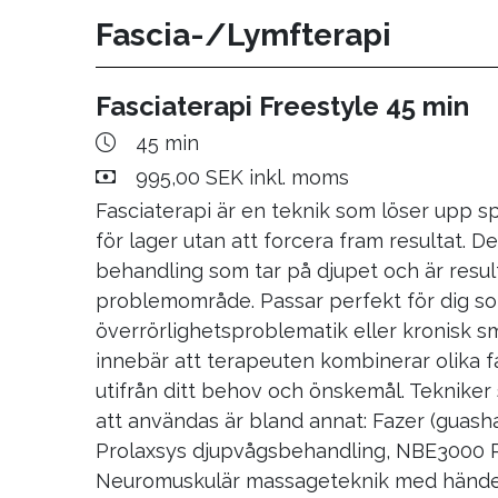
Fascia-/Lymfterapi
50 min
2 900,00 SEK inkl. moms
Skonsam korrigering i nackmuskler (ej man
Fasciaterapi Freestyle 45 min
undersökning och tester. Uppföljning med
45 min
undersökning och massage ingår.
995,00 SEK inkl. moms
Fasciaterapi är en teknik som löser upp s
AtlasPROfilax barn
för lager utan att forcera fram resultat. De
behandling som tar på djupet och är result
50 min
problemområde. Passar perfekt för dig s
1 900,00 SEK inkl. moms
överrörlighetsproblematik eller kronisk sm
innebär att terapeuten kombinerar olika f
AtlasPROfilax Konsultation
utifrån ditt behov och önskemål. Teknik
30 min
att användas är bland annat: Fazer (guasha
Kostnadsfritt
Prolaxsys djupvågsbehandling, NBE3000 R
Neuromuskulär massageteknik med händern