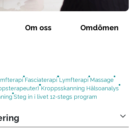
Om oss
Omdömen
ymfterapi
Fasciaterapi
Lymfterapi
Massage
ppsterapeuter)
Kroppsskanning Hälsoanalys
äning
Steg in i livet 12-stegs program
ering