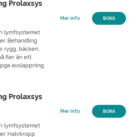
ng Prolaxsys
Mer info
BOKA
ch lymfsystemet
r. Behandling
e rygg, bäcken,
å fler än ett
d pga avslappning
ng Prolaxsys
Mer info
BOKA
ch lymfsystemet
er. Halvkropp