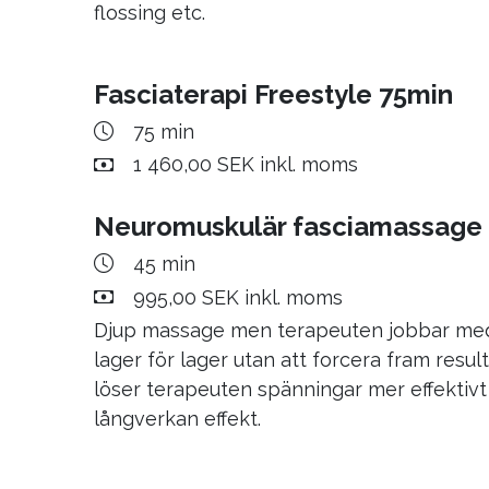
AtlasPROfilax Återbesök
flossing etc.
50 min
Ej angivet
Fasciaterapi Freestyle 75min
Återbesök efter atlaskorrigering. Ingår u
75 min
massage/fasciaterapi för vuxna, endast u
1 460,00 SEK inkl. moms
barn. Besöket ingår i kostnaden som betal
gången vid atlaskorrigeringen och går end
Neuromuskulär fasciamassage
gång. Läs mer på hemsidan.
45 min
995,00 SEK inkl. moms
Djup massage men terapeuten jobbar med
lager för lager utan att forcera fram result
löser terapeuten spänningar mer effektiv
långverkan effekt.