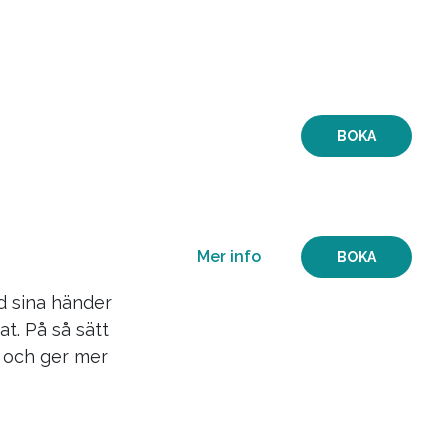
Mer info
BOKA
ndersökning och
ndersökning för
BOKA
des första
ast att boka en
Mer info
BOKA
 sina händer
at. På så sätt
t och ger mer