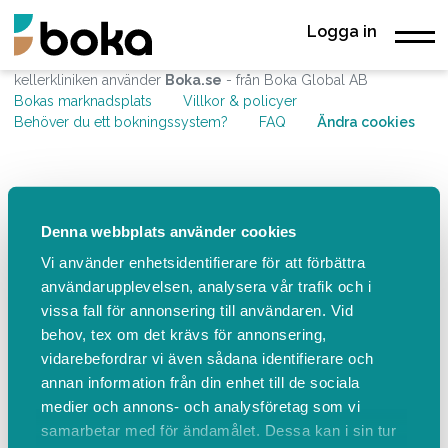
Logga in
kellerkliniken använder
Boka.se
- från Boka Global AB
Bokas marknadsplats
Villkor & policyer
Behöver du ett bokningssystem?
FAQ
Ändra cookies
Denna webbplats använder cookies
Vi använder enhetsidentifierare för att förbättra
användarupplevelsen, analysera vår trafik och i
vissa fall för annonsering till användaren. Vid
behov, tex om det krävs för annonsering,
vidarebefordrar vi även sådana identifierare och
annan information från din enhet till de sociala
medier och annons- och analysföretag som vi
samarbetar med för ändamålet. Dessa kan i sin tur