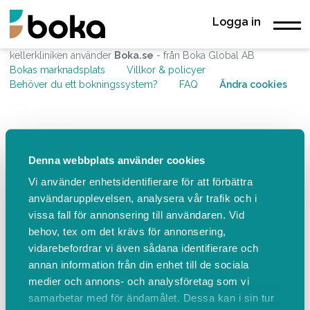
Logga in
kellerkliniken använder
Boka.se
- från Boka Global AB
Bokas marknadsplats
Villkor & policyer
Behöver du ett bokningssystem?
FAQ
Ändra cookies
Denna webbplats använder cookies
Vi använder enhetsidentifierare för att förbättra
användarupplevelsen, analysera vår trafik och i
vissa fall för annonsering till användaren. Vid
behov, tex om det krävs för annonsering,
vidarebefordrar vi även sådana identifierare och
annan information från din enhet till de sociala
medier och annons- och analysföretag som vi
samarbetar med för ändamålet. Dessa kan i sin tur