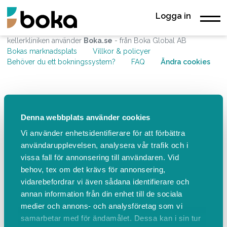
Logga in
kellerkliniken använder
Boka.se
- från Boka Global AB
Bokas marknadsplats
Villkor & policyer
Behöver du ett bokningssystem?
FAQ
Ändra cookies
Denna webbplats använder cookies
Vi använder enhetsidentifierare för att förbättra
användarupplevelsen, analysera vår trafik och i
vissa fall för annonsering till användaren. Vid
behov, tex om det krävs för annonsering,
vidarebefordrar vi även sådana identifierare och
annan information från din enhet till de sociala
medier och annons- och analysföretag som vi
samarbetar med för ändamålet. Dessa kan i sin tur