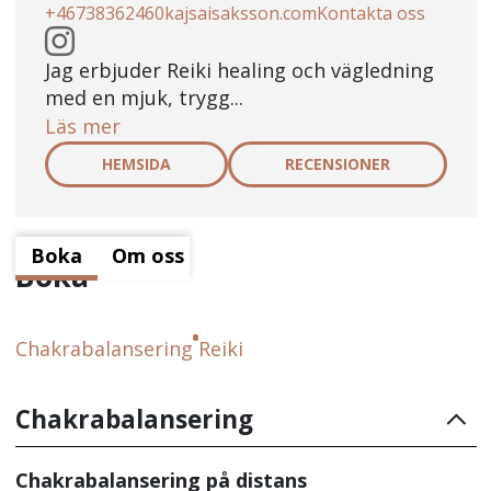
+46738362460
kajsaisaksson.com
Kontakta oss
Jag erbjuder Reiki healing och vägledning
med en mjuk, trygg...
Läs mer
HEMSIDA
RECENSIONER
Boka
Om oss
Boka
Chakrabalansering
Reiki
Chakrabalansering
Chakrabalansering på distans