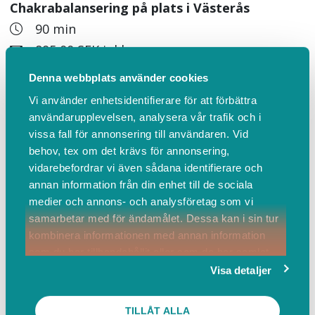
Chakrabalansering på plats i Västerås
90 min
895,00 SEK inkl. moms
En fördjupande energibehandling där jag läser
Denna webbplats använder cookies
av dina chakran med pendel och arbetar med
Vi använder enhetsidentifierare för att förbättra
Reiki för att stötta energin tillbaka till mer
användarupplevelsen, analysera vår trafik och i
balans, flöde och klarhet. Du får en djupgående
vissa fall för annonsering till användaren. Vid
genomgång av dina chakran med efterföljande
behov, tex om det krävs för annonsering,
dokumentation att ta med dig vidare.
vidarebefordrar vi även sådana identifierare och
Behandlingen sker på plats i en trygg och
annan information från din enhet till de sociala
medier och annons- och analysföretag som vi
stillsam miljö på Utopia Yoga Studio i Västerås
samarbetar med för ändamålet. Dessa kan i sin tur
på Sigurdsgatan 6. Själva behandlingen är 60
kombinera informationen med annan information
minuter med tid innan och efter för att landa.
som du har tillhandahållit eller som de har samlat
in när du har använt deras tjänster.
Visa detaljer
Mer info
BOKA
TILLÅT ALLA