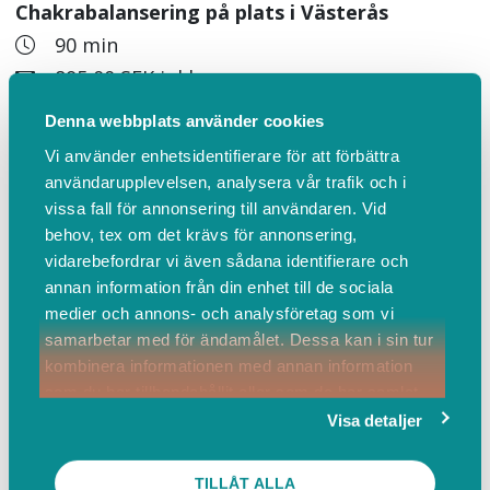
Chakrabalansering på plats i Västerås
90 min
895,00 SEK inkl. moms
En fördjupande energibehandling där jag läser
Denna webbplats använder cookies
av dina chakran med pendel och arbetar med
Vi använder enhetsidentifierare för att förbättra
Reiki för att stötta energin tillbaka till mer
användarupplevelsen, analysera vår trafik och i
balans, flöde och klarhet. Du får en djupgående
vissa fall för annonsering till användaren. Vid
genomgång av dina chakran med efterföljande
behov, tex om det krävs för annonsering,
dokumentation att ta med dig vidare.
vidarebefordrar vi även sådana identifierare och
Behandlingen sker på plats i en trygg och
annan information från din enhet till de sociala
medier och annons- och analysföretag som vi
stillsam miljö på Utopia Yoga Studio i Västerås
samarbetar med för ändamålet. Dessa kan i sin tur
på Sigurdsgatan 6. Själva behandlingen är 60
kombinera informationen med annan information
minuter med tid innan och efter för att landa.
som du har tillhandahållit eller som de har samlat
in när du har använt deras tjänster.
Visa detaljer
Mer info
BOKA
TILLÅT ALLA