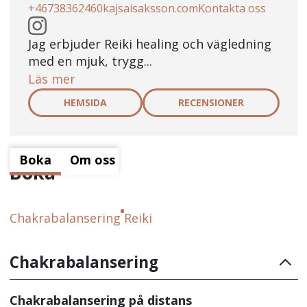
+46738362460
kajsaisaksson.com
Kontakta oss
Jag erbjuder Reiki healing och vägledning
med en mjuk, trygg...
Läs mer
HEMSIDA
RECENSIONER
Boka
Om oss
Boka
Chakrabalansering
Reiki
Chakrabalansering
Chakrabalansering på distans