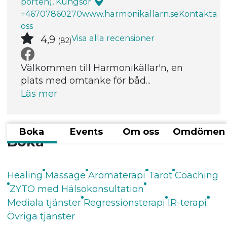
porten), Kungsör
+46707860270
www.harmonikallarn.se
Kontakta
oss
Visa alla recensioner
4,9
(82)
Välkommen till Harmonikällar'n, en
plats med omtanke för båd...
Läs mer
Boka
Events
Om oss
Omdömen
Boka
Healing
Massage
Aromaterapi
Tarot
Coaching
ZYTO med Hälsokonsultation
Mediala tjänster
Regressionsterapi
IR-terapi
Övriga tjänster