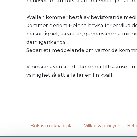
behöver för att förstå att det verkligen är d
Kvällen kommer bestå av bevisförande medi
kommer genom Helena bevisa för er vilka de ä
personlighet, karaktär, gemensamma minnen,
dem igenkända .
Sedan ett meddelande om varför de kommit
Vi önskar även att du kommer till seansen me
vänlighet så att alla får en fin kväll.
Bokas marknadsplats
Villkor & policyer
Behö