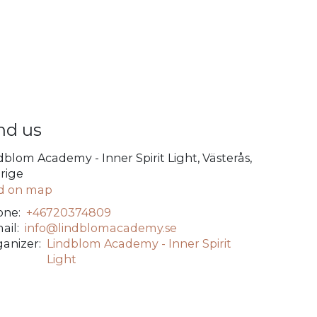
nd us
dblom Academy - Inner Spirit Light, Västerås,
rige
d on map
ne:
+46720374809
ail:
info@lindblomacademy.se
anizer:
Lindblom Academy - Inner Spirit
Light