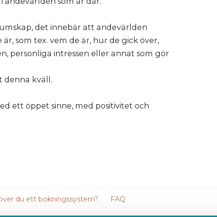
e i andevärlden som är där.
umskap, det innebär att andevärlden
r, som tex. vem de är, hur de gick över,
 personliga intressen eller annat som gör
 denna kväll.
d ett öppet sinne, med positivitet och
ver du ett bokningssystem?
FAQ