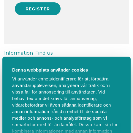
Information
Find us
Denna webbplats använder cookies
Privatlektion
Vi använder enhetsidentifierare för att förbättra
Privatlektion (60 min)
användarupplevelsen, analysera vår trafik och i
vissa fall för annonsering till användaren. Vid
behov, tex om det krävs för annonsering,
vidarebefordrar vi även sådana identifierare och
annan information från din enhet till de sociala
Find us
medier och annons- och analysföretag som vi
samarbetar med för ändamålet. Dessa kan i sin tur
Glada Svansen i Flen, Öjavägen, Flen, Sverige
kombinera informationen med annan information
Find on map