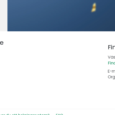
ne
Fi
Väs
Fin
E-m
Org