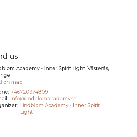
nd us
dblom Academy - Inner Spirit Light, Västerås,
rige
d on map
ne:
+46720374809
ail:
info@lindblomacademy.se
anizer:
Lindblom Academy - Inner Spirit
Light