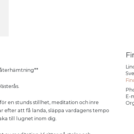
Fi
Lin
h återhämtning**
Sve
Fin
Västerås.
Pho
E-m
r en stunds stillhet, meditation och inre
Org
r efter att få landa, släppa vardagens tempo
ka till lugnet inom dig.