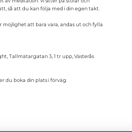
av meditation. Vi sitter på stolar och
t, så att du kan följa med i din egen takt.
 möjlighet att bara vara, andas ut och fylla
ght, Tallmätargatan 3, 1 tr upp, Västerås
r du boka din plats i förväg.