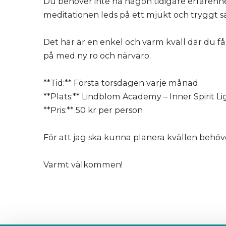
Du behöver inte ha någon tidigare erfarenhet 
meditationen leds på ett mjukt och tryggt sät
Det här är en enkel och varm kväll där du får
på med ny ro och närvaro.
**Tid:** Första torsdagen varje månad
**Plats:** Lindblom Academy – Inner Spirit Li
**Pris:** 50 kr per person
För att jag ska kunna planera kvällen behöve
Varmt välkommen!