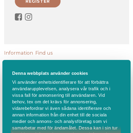
Information
Find us
Meditationskväll
Denna webbplats använder cookies
Vi använder enhetsidentifierare för att förbättra
Meditationskväll (45 min)
användarupplevelsen, analysera vår trafik och i
**Meditationskväll – en stund för stillhet och
vissa fall för annonsering till användaren. Vid
återhämtning**
behov, tex om det krävs för annonsering,
vidarebefordrar vi även sådana identifierare och
annan information från din enhet till de sociala
Välkommen till en rofylld meditationskväll i
medier och annons- och analysföretag som vi
Västerås.
samarbetar med för ändamålet. Dessa kan i sin tur