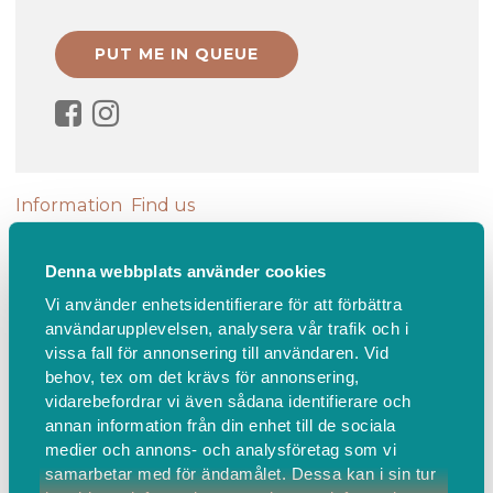
Information
Find us
Elevsittning i Västerås
Denna webbplats använder cookies
Vi använder enhetsidentifierare för att förbättra
OBS!! Elevsittningarna hålls i mitt center i Västerås
användarupplevelsen, analysera vår trafik och i
och inte online!
vissa fall för annonsering till användaren. Vid
behov, tex om det krävs för annonsering,
vidarebefordrar vi även sådana identifierare och
En elevsittning är en privat sittning med
annan information från din enhet till de sociala
andekontakt med en av våra elever som kommit så
medier och annons- och analysföretag som vi
pass långt i sin utveckling av sitt mediumskap att
samarbetar med för ändamålet. Dessa kan i sin tur