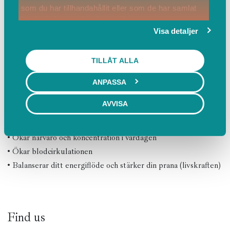
som du har tillhandahållit eller som de har samlat
med solhälsningar, stående, sittande samt avslutande
in när du har använt deras tjänster.
positioner. Genom att hålla linjering och blickfokus för att dra
Visa detaljer
sinnena inåt i synkronicitet med andetaget blir yogan meditativ.
TILLÅT ALLA
Fördelar med Ashtanga Yoga
• Renar kroppen från gifter och slaggprodukter
ANPASSA
• Bygger upp fysiskt styrka och smidighet
AVVISA
• Förbättrar syreupptagningsförmågan
• Lugnar sinnet
• Ökar närvaro och koncentration i vardagen
• Ökar blodcirkulationen
• Balanserar ditt energiflöde och stärker din prana (livskraften)
Find us