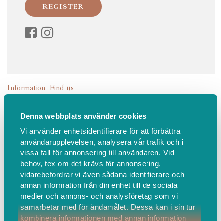
Information
Find us
ASHTANGA YOGA
Denna webbplats använder cookies
Vi använder enhetsidentifierare för att förbättra
ASHTANGA YOGA – en dynamisk form av yoga
användarupplevelsen, analysera vår trafik och i
vissa fall för annonsering till användaren. Vid
behov, tex om det krävs för annonsering,
I Ashtanga Yoga har du möjlighet att bygga upp din styrka och
vidarebefordrar vi även sådana identifierare och
smidighet såväl fysiskt som mentalt, öka din närvaro och
annan information från din enhet till de sociala
förbättra din andning.
medier och annons- och analysföretag som vi
samarbetar med för ändamålet. Dessa kan i sin tur
kombinera informationen med annan information
Ashtanga Yoga är uppbyggd i ett specifikt flöde och ordning