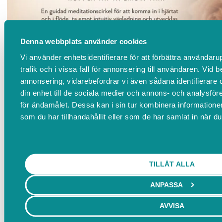
Denna webbplats använder cookies
Vi använder enhetsidentifierare för att förbättra användar
trafik och i vissa fall för annonsering till användaren. Vid 
Soulshine Circle
annonsering, vidarebefordrar vi även sådana identifierare 
din enhet till de sociala medier och annons- och analysf
Soulshine
för ändamålet. Dessa kan i sin tur kombinera information
Hårdvallsgatan 26
som du har tillhandahållit eller som de har samlat in när du
2026-11-04 18:00
TILLÅT ALLA
ANPASSA
AVVISA