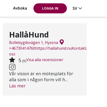
Avboka
SV
LOGGA IN
HallåHund
Bollebygdsvägen 1, Hyssna
+46730414760
https://hallahund.nu
Kontakta
oss
5
Visa alla recensioner
(9)
Vår vision är en mötesplats för
alla som i någon form vill h...
Läs mer