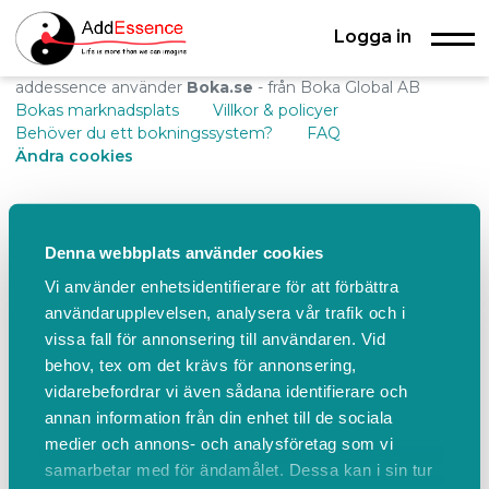
Logga in
addessence använder
Boka.se
- från Boka Global AB
Bokas marknadsplats
Villkor & policyer
Behöver du ett bokningssystem?
FAQ
Ändra cookies
Denna webbplats använder cookies
Vi använder enhetsidentifierare för att förbättra
användarupplevelsen, analysera vår trafik och i
vissa fall för annonsering till användaren. Vid
behov, tex om det krävs för annonsering,
vidarebefordrar vi även sådana identifierare och
annan information från din enhet till de sociala
medier och annons- och analysföretag som vi
samarbetar med för ändamålet. Dessa kan i sin tur