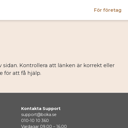
För företag
sidan. Kontrollera att länken är korrekt eller
för att få hjälp.
Kontakta Support
support@boka.se
010-10 10 360
Vardagar 09.00 – 16.00