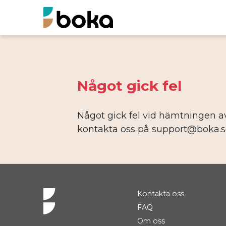
Något gick fel
Något gick fel vid hämtningen av 
kontakta oss på support@boka.se 
Kontakta oss
FAQ
Om oss