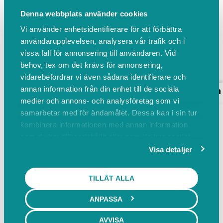
59
50
www.villamaskinisten.se/skovde
Kontakta
Denna webbplats använder cookies
oss
Vi använder enhetsidentifierare för att förbättra
Visa alla recensioner
5
(45)
användarupplevelsen, analysera vår trafik och i
vissa fall för annonsering till användaren. Vid
behov, tex om det krävs för annonsering,
vidarebefordrar vi även sådana identifierare och
annan information från din enhet till de sociala
Boka
Events
Om oss
Omdömen
Boka
medier och annons- och analysföretag som vi
samarbetar med för ändamålet. Dessa kan i sin tur
kombinera informationen med annan information
Bygg Skövde
Markvibrator Skövde
som du har tillhandahållit eller som de har samlat
Minigrävare Skövde
Minilastare Skövde
in när du har använt deras tjänster.
Visa detaljer
Trädgård Skövde
TILLÅT ALLA
Bygg Skövde
ANPASSA
Ferm elverk
AVVISA