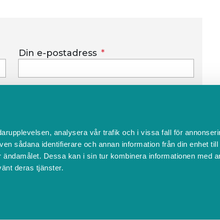
Din e-postadress
darupplevelsen, analysera vår trafik och i vissa fall för annonseri
ven sådana identifierare och annan information från din enhet til
 ändamålet. Dessa kan i sin tur kombinera informationen med a
SKICKA
vänt deras tjänster.
B
ver du ett bokningssystem?
FAQ
Ändra cookies