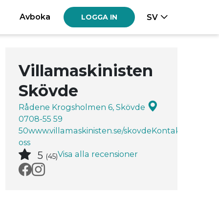
Avboka
SV
LOGGA IN
Villamaskinisten
Skövde
Rådene Krogsholmen 6, Skövde
0708-55 59
50
www.villamaskinisten.se/skovde
Kontakta
oss
Visa alla recensioner
5
(45)