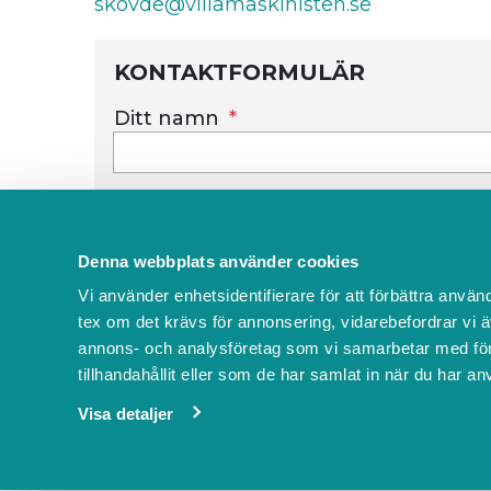
skovde@villamaskinisten.se
KONTAKTFORMULÄR
Ditt namn
Meddelande
Denna webbplats använder cookies
Vi använder enhetsidentifierare för att förbättra använ
tex om det krävs för annonsering, vidarebefordrar vi ä
annons- och analysföretag som vi samarbetar med för
tillhandahållit eller som de har samlat in när du har an
Visa detaljer
VMSkovde använder
Boka.se
- från Boka Global A
Bokas marknadsplats
Villkor & policyer
Behö