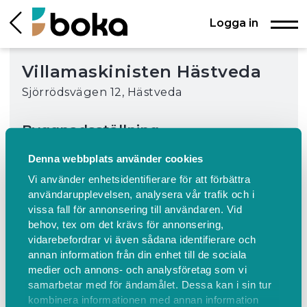
Logga in
Villamaskinisten Hästveda
Sjörrödsvägen 12, Hästveda
Byggnadsställning
Försäkring ingår i priset. Byggnadsställningen
Denna webbplats använder cookies
hämtas kl18-19 första hyresdatumet och
lämnas senast kl18 sista hyresdatumet
Vi använder enhetsidentifierare för att förbättra
användarupplevelsen, analysera vår trafik och i
475 SEK (inkl. moms)
vissa fall för annonsering till användaren. Vid
behov, tex om det krävs för annonsering,
vidarebefordrar vi även sådana identifierare och
annan information från din enhet till de sociala
Välj uthyrningsperiod
medier och annons- och analysföretag som vi
samarbetar med för ändamålet. Dessa kan i sin tur
Välj period och längd och välj sedan
kombinera informationen med annan information